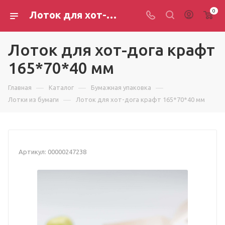
0
Лоток для хот-дога крафт 165*70*40 мм
Лоток для хот-дога крафт
165*70*40 мм
—
—
—
Главная
Каталог
Бумажная упаковка
—
Лотки из бумаги
Лоток для хот-дога крафт 165*70*40 мм
Артикул:
00000247238