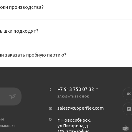
роки производства?
рышки подходят?
и заказать пробную партию?
+7 913 750 07 32
ЗАКАЗАТЬ ЗВОНОК
sales@cupperflex.com
ин
г. Новосибирск,
ул Писарева, д.
упаковки
108, этаж/офис