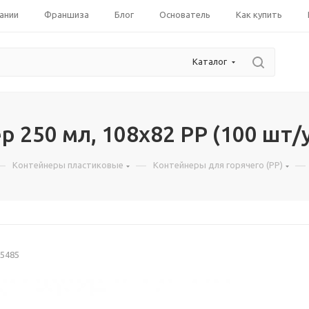
ании
Франшиза
Блог
Основатель
Как купить
Каталог
 250 мл, 108х82 РР (100 шт/
—
—
—
Контейнеры пластиковые
Контейнеры для горячего (PP)
5485