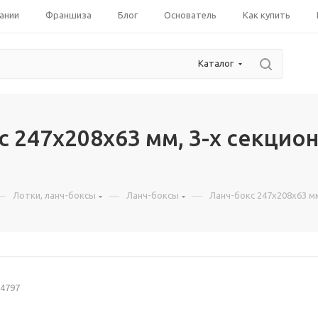
ании
Франшиза
Блог
Основатель
Как купить
Каталог
с 247х208х63 мм, 3-х секцион
—
—
—
Лотки, ланч-боксы
Ланч-боксы
Ланч-бокс 247х208х63 мм
4797