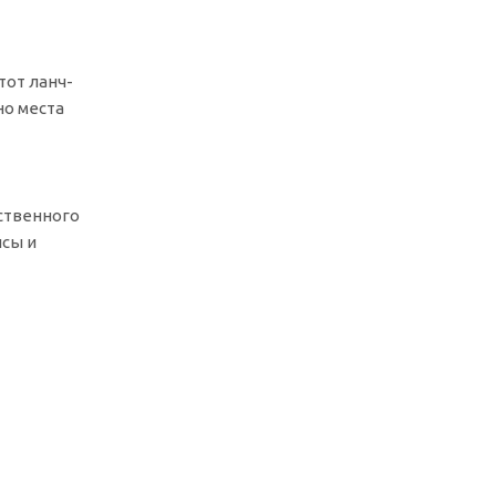
тот ланч-
но места
ственного
исы и