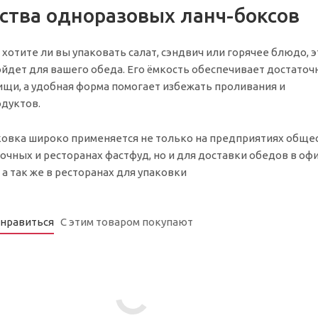
тва одноразовых ланч-боксов
 хотите ли вы упаковать салат, сэндвич или горячее блюдо, э
йдет для вашего обеда. Его ёмкость обеспечивает достаточ
щи, а удобная форма помогает избежать проливания и
дуктов.
ковка широко применяется не только на предприятиях обще
сочных и ресторанах фастфуд, но и для доставки обедов в оф
а так же в ресторанах для упаковки
онравиться
С этим товаром покупают