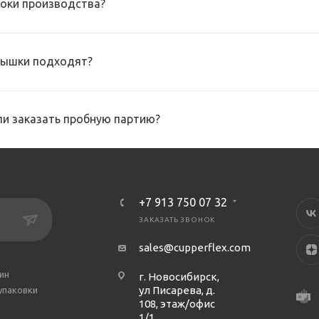
роки производства?
рышки подходят?
и заказать пробную партию?
+7 913 750 07 32
ЗАКАЗАТЬ ЗВОНОК
sales@cupperflex.com
ин
г. Новосибирск,
ул Писарева, д.
упаковки
108, этаж/офис
1/1