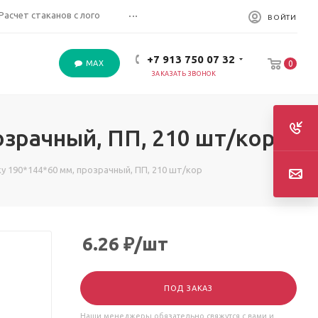
...
Расчет стаканов с лого
ВОЙТИ
+7 913 750 07 32
MAX
0
ЗАКАЗАТЬ ЗВОНОК
озрачный, ПП, 210 шт/кор
у 190*144*60 мм, прозрачный, ПП, 210 шт/кор
6.26
₽
/шт
ПОД ЗАКАЗ
Наши менеджеры обязательно свяжутся с вами и