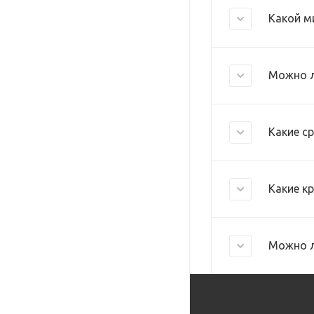
Какой м
Можно л
Какие с
Какие к
Можно л