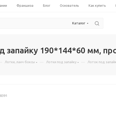
ании
Франшиза
Блог
Основатель
Как купить
Каталог
д запайку 190*144*60 мм, пр
—
—
—
Лотки, ланч-боксы
Лотки под запайку
Лоток под запайк
8391