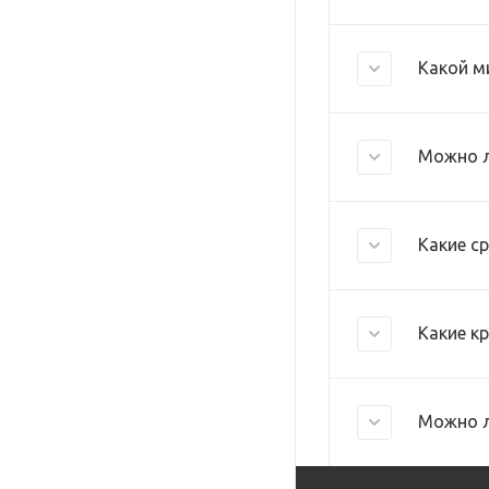
Какой м
Можно л
Какие с
Какие к
Можно л