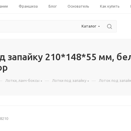
ании
Франшиза
Блог
Основатель
Как купить
Каталог
д запайку 210*148*55 мм, бе
ор
—
—
—
Лотки, ланч-боксы
Лотки под запайку
Лоток под запайк
8210