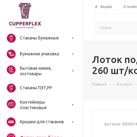
Акции
О комп
Стаканы бумажные
Бумажная упаковка
Лоток по
260 шт/к
Бытовая химия,
хозтовары
—
Главная
Каталог
Стаканы ПЭТ,РР
Контейнеры
пластиковые
Крышки для стаканов
Артикул:
0000024