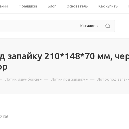
ании
Франшиза
Блог
Основатель
Как купить
Каталог
д запайку 210*148*70 мм, че
ор
—
—
—
Лотки, ланч-боксы
Лотки под запайку
Лоток под запайк
2136