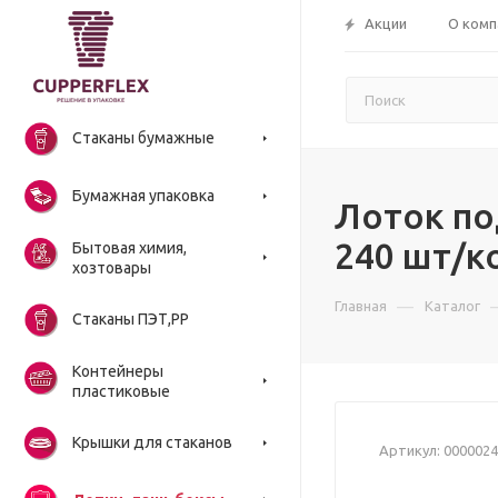
Акции
О комп
Стаканы бумажные
Бумажная упаковка
Лоток по
240 шт/к
Бытовая химия,
хозтовары
—
Главная
Каталог
Стаканы ПЭТ,РР
Контейнеры
пластиковые
Крышки для стаканов
Артикул:
0000024