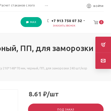
...
Расчет стаканов с лого
ВОЙТИ
+7 913 750 07 32
MAX
0
ЗАКАЗАТЬ ЗВОНОК
рный, ПП, для заморозки
у 210*148*70 мм, черный, ПП, для заморозки 240 шт/кор
8.61
₽
/шт
ПОД ЗАКАЗ