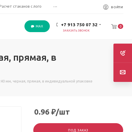
...
Расчет стаканов с лого
ВОЙТИ
+7 913 750 07 32
MAX
0
ЗАКАЗАТЬ ЗВОНОК
я, прямая, в
40 мм, черная, прямая, в индивидуальной упаковке
0.96
₽
/шт
ПОД ЗАКАЗ