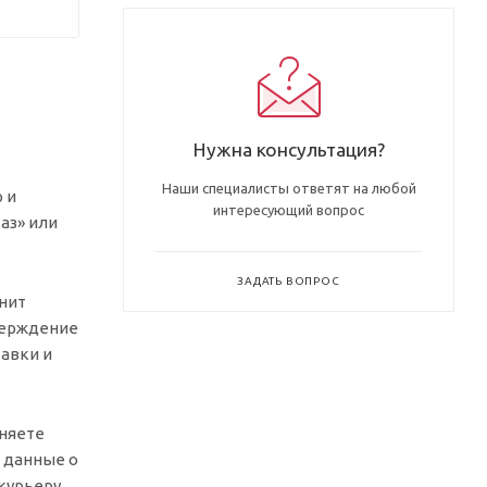
Нужна консультация?
Наши специалисты ответят на любой
 и
интересующий вопрос
аз» или
ЗАДАТЬ ВОПРОС
онит
тверждение
тавки и
няете
, данные о
 курьеру