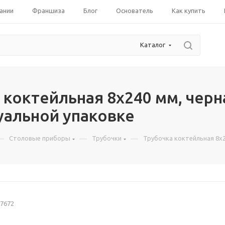
ании
Франшиза
Блог
Основатель
Как купить
Каталог
 коктейльная 8х240 мм, черна
альной упаковке
—
—
—
Столовые приборы
Трубочки
Трубочка коктейльная 8х2
7672