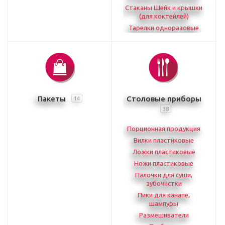
Стаканы Шейк и крышки
(для коктейлей)
Тарелки одноразовые
Пакеты
Столовые приборы
14
38
Порционная продукция
Вилки пластиковые
Ложки пластиковые
Ножи пластиковые
Палочки для суши,
зубочистки
Пики для канапе,
шампуры
Размешиватели