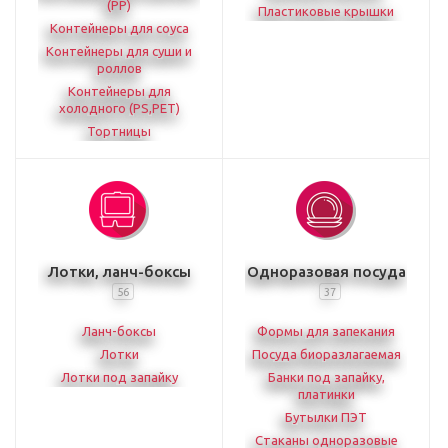
(PP)
Пластиковые крышки
Контейнеры для соуса
Контейнеры для суши и
роллов
Контейнеры для
холодного (PS,PET)
Тортницы
Лотки, ланч-боксы
Одноразовая посуда
56
37
Ланч-боксы
Формы для запекания
Лотки
Посуда биоразлагаемая
Лотки под запайку
Банки под запайку,
платинки
Бутылки ПЭТ
Стаканы одноразовые