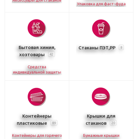
Аксессуары для стаканов
Упаковка для фаст-фуда
Бытовая химия,
Стаканы ПЭТ,РР
8
хозтовары
42
Средства
индивидуальной защиты
Контейнеры
Крышки для
пластиковые
стаканов
89
20
Контейнеры для горячего
Бумажные крышки