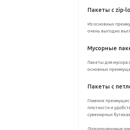
Пакеты с zip-l
Из основных преиму
очень выгодно выгл
Мусорные пак
Пакеты для мусора 
основных преимуще
Пакеты с петл
Главное преимущест
плотности и удобст
сувенирных бутиках
Полиэтиленовые паке