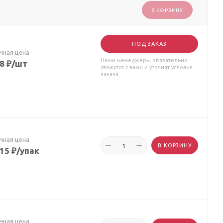
В КОРЗИНУ
ПОД ЗАКАЗ
чная цена
Наши менеджеры обязательно
28
₽
/шт
свяжутся с вами и уточнят условия
заказа
чная цена
В КОРЗИНУ
.15
₽
/упак
чная цена