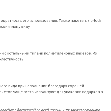
ократность его использования. Также пакеты с zip-lock
аконичному виду
ии с остальными типами полиэтиленовых пакетов. Из
эластичность
него вида при наполнении благодаря хорошей
пакетов чаще всего используют для упаковки подарков в
rflex с доставкой по всей России. Для заказа оставьте