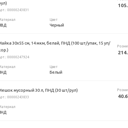
рул)
105
Арт.: 00000243831
Материал
Цвет
ПВД
Черный
Майка 30х55 см, 14 мкм, белай, ПНД (100 шт/упак, 15 уп/
Розни
кор.)
214
Арт.: 00000247924
Материал
Цвет
ПНД
Белый
Розни
Мешок мусорный 30 л, ПНД (30 шт/рул)
40.
Арт.: 00000243833
Материал
ПНД