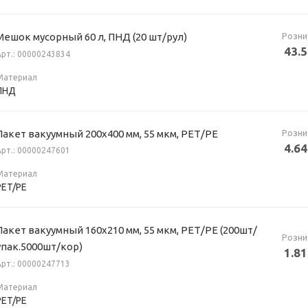
Розни
Мешок мусорный 60 л, ПНД (20 шт/рул)
43.
Арт.: 00000243834
Материал
ПНД
Розни
Пакет вакуумный 200х400 мм, 55 мкм, РЕТ/РЕ
4.64
Арт.: 00000247601
Материал
PET/PE
Пакет вакуумный 160х210 мм, 55 мкм, РЕТ/PE (200шт/
Розни
упак.5000шт/кор)
1.81
Арт.: 00000247713
Материал
PET/PE