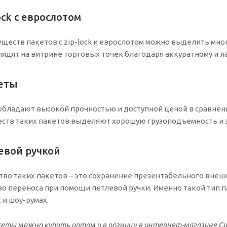
ock с еврослотом
ществ пакетов с zip-lock и еврослотом можно выделить мног
ядят на витрине торговых точек благодаря аккуратному и л
еты
обладают высокой прочностью и доступной ценой в сравнен
ств таких пакетов выделяют хорошую грузоподъемность и 
евой ручкой
во таких пакетов – это сохранение презентабельного внеш
во переноса при помощи петлевой ручки. Именно такой тип 
 и шоу-румах.
ты можно купить оптом и в розницу в интернет-магазине Cuppe