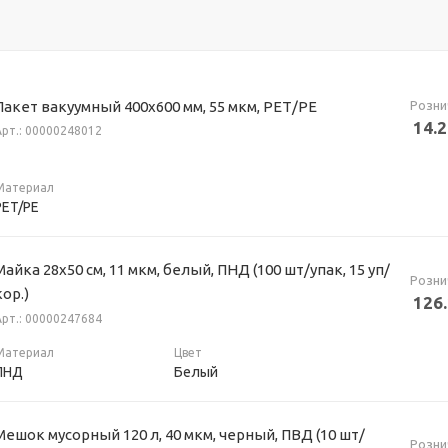
Розни
Пакет вакуумный 400х600 мм, 55 мкм, РЕТ/РЕ
14.
Арт.: 00000248012
Материал
PET/PE
Майка 28х50 см, 11 мкм, белый, ПНД (100 шт/упак, 15 уп/
Розни
кор.)
126
Арт.: 00000247684
Материал
Цвет
ПНД
Белый
Мешок мусорный 120 л, 40 мкм, черный, ПВД (10 шт/
Розни