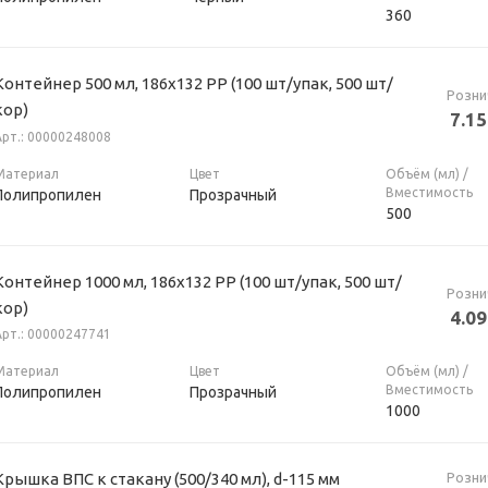
360
онтейнер 500 мл, 186х132 РР (100 шт/упак, 500 шт/
Розни
кор)
7.15
Арт.: 00000248008
Материал
Цвет
Объём (мл) /
Вместимость
Полипропилен
Прозрачный
500
онтейнер 1000 мл, 186х132 РР (100 шт/упак, 500 шт/
Розни
кор)
4.09
Арт.: 00000247741
Материал
Цвет
Объём (мл) /
Вместимость
Полипропилен
Прозрачный
1000
Розни
Крышка ВПС к стакану (500/340 мл), d-115 мм