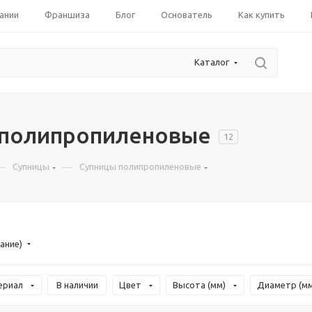
ании
Франшиза
Блог
Основатель
Как купить
Каталог
 полипропиленовые
12
—
—
Супницы
Супницы полипропиленовые
ание)
ериал
В наличии
Цвет
Высота (мм)
Диаметр (мм