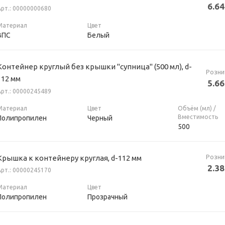
6.64
Арт.: 00000000680
Материал
Цвет
ВПС
Белый
Контейнер круглый без крышки "супница" (500 мл), d-
Розни
112 мм
5.66
Арт.: 00000245489
Материал
Цвет
Объём (мл) /
Вместимость
Полипропилен
Черный
500
Розни
Крышка к контейнеру круглая, d-112 мм
2.38
Арт.: 00000245170
Материал
Цвет
Полипропилен
Прозрачный