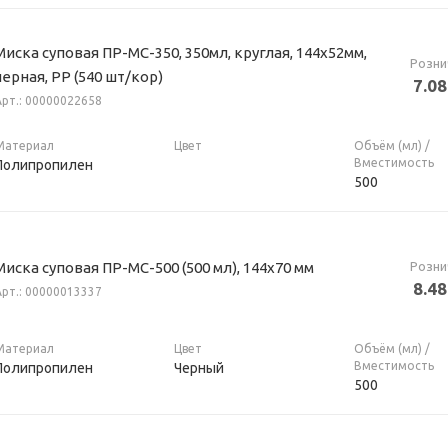
Миска суповая ПР-МС-350, 350мл, круглая, 144х52мм,
Розни
черная, РР (540 шт/кор)
7.08
Арт.: 00000022658
Материал
Цвет
Объём (мл) /
Вместимость
Полипропилен
500
Розни
Миска суповая ПР-МС-500 (500 мл), 144х70 мм
8.48
Арт.: 00000013337
Материал
Цвет
Объём (мл) /
Вместимость
Полипропилен
Черный
500