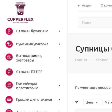
Акции
О комп
Стаканы бумажные
Бумажная упаковка
Супницы
Бытовая химия,
—
Главная
Каталог
хозтовары
Стаканы ПЭТ,РР
Контейнеры
По умолчанию (возраст
пластиковые
Крышки для стаканов
Цена
Мат