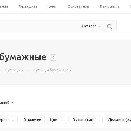
ании
Франшиза
Блог
Основатель
Как купить
Каталог
 бумажные
4
—
—
Супницы
Супницы бумажные
ание)
ериал
В наличии
Цвет
Высота (мм)
Диаметр (мм