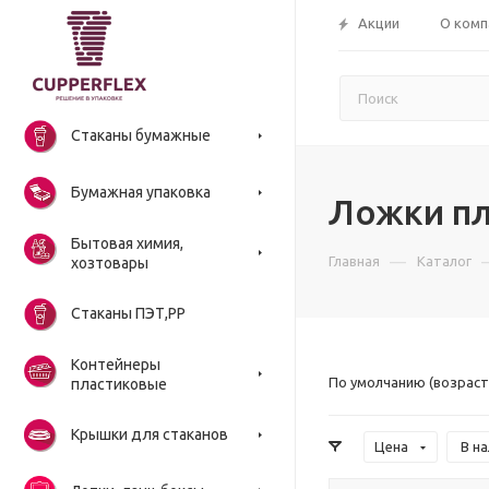
Акции
О комп
Стаканы бумажные
Бумажная упаковка
Ложки п
Бытовая химия,
—
Главная
Каталог
хозтовары
Стаканы ПЭТ,РР
Контейнеры
По умолчанию (возраст
пластиковые
Крышки для стаканов
Цена
В н