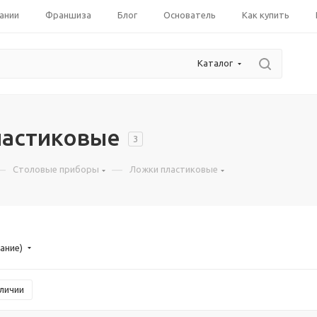
ании
Франшиза
Блог
Основатель
Как купить
Каталог
ластиковые
3
—
—
Столовые приборы
Ложки пластиковые
ание)
аличии