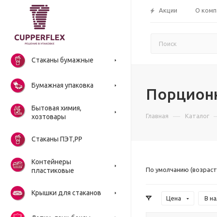
Акции
О комп
Стаканы бумажные
Бумажная упаковка
Порцион
Бытовая химия,
—
Главная
Каталог
хозтовары
Стаканы ПЭТ,РР
Контейнеры
По умолчанию (возраст
пластиковые
Крышки для стаканов
Цена
В н