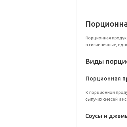
Порционна
Порционная продукц
в гигиеничные, одн
Виды порци
Порционная пр
К порционной проду
сыпучих смесей и 
Соусы и джемы