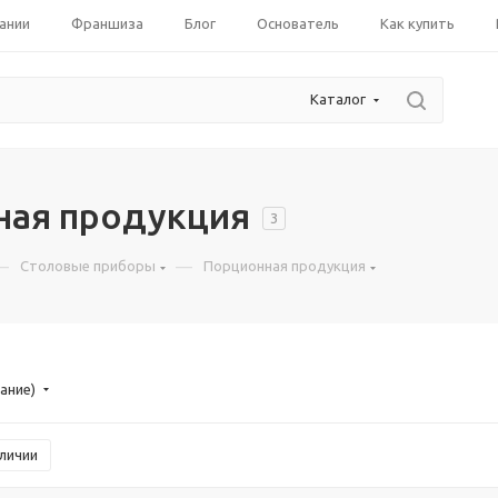
ании
Франшиза
Блог
Основатель
Как купить
Каталог
ная продукция
3
—
—
Столовые приборы
Порционная продукция
ание)
аличии