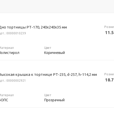
Розни
Дно тортницы РТ-170, 240х240х35 мм
11.
Арт.: 00000010239
Материал
Цвет
Полистирол
Коричневый
Розни
Высокая крышка к тортнице РТ-235, d-257, h-114,2 мм
18.
Арт.: 00000002921
Материал
Цвет
БОПС
Прозрачный