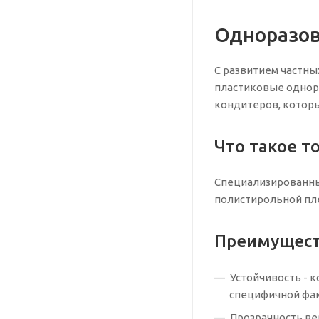
Одноразов
С развитием частны
пластиковые однора
кондитеров, которы
Что такое т
Специализированны
полистирольной пле
Преимущест
Устойчивость - 
специфичной фа
Прозрачность ве