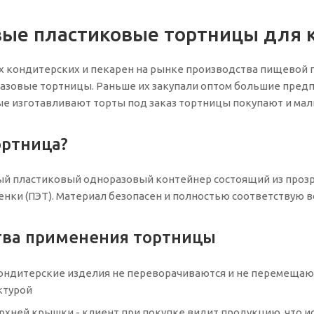
ые пластиковые тортницы для к
х кондитерских и пекарен на рынке производства пищевой
зовые тортницы. Раньше их закупали оптом большие предпр
е изготавливают торты под заказ тортницы покупают и мал
ортница?
й пластиковый одноразовый контейнер состоящий из прозра
нки (ПЭТ). Материал безопасен и полностью соответствую в
ва применения тортницы
кондитерские изделия не переворачиваются и не перемещаю
ктурой
рхней крышки - клиент при покупке видит продукцию, что и