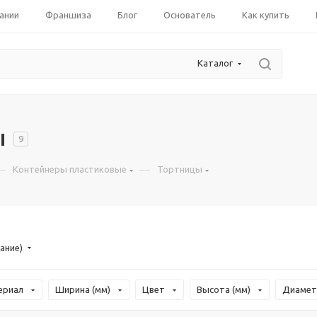
ании
Франшиза
Блог
Основатель
Как купить
Каталог
ы
9
—
—
Контейнеры пластиковые
Тортницы
ание)
ериал
Ширина (мм)
Цвет
Высота (мм)
Диамет