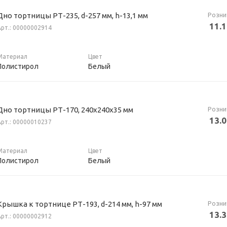
Розни
Дно тортницы РТ-235, d-257 мм, h-13,1 мм
11.
Арт.: 00000002914
Материал
Цвет
Полистирол
Белый
Розни
Дно тортницы РТ-170, 240х240х35 мм
13.
Арт.: 00000010237
Материал
Цвет
Полистирол
Белый
Розни
Крышка к тортнице РТ-193, d-214 мм, h-97 мм
13.
Арт.: 00000002912