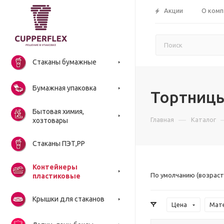
Акции
О комп
Стаканы бумажные
Бумажная упаковка
Тортниц
Бытовая химия,
—
Главная
Каталог
хозтовары
Стаканы ПЭТ,РР
Контейнеры
По умолчанию (возраст
пластиковые
Крышки для стаканов
Цена
Мат