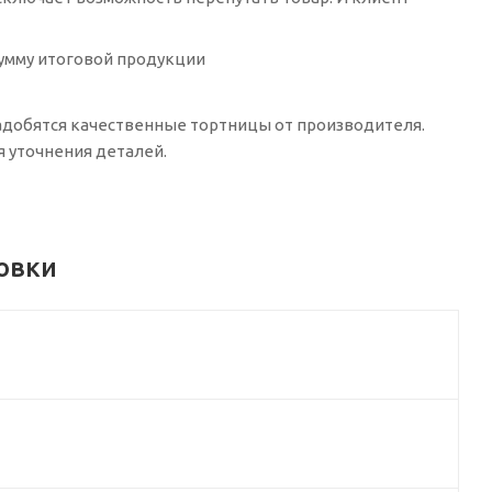
сумму итоговой продукции
онадобятся качественные тортницы от производителя.
ля уточнения деталей.
овки