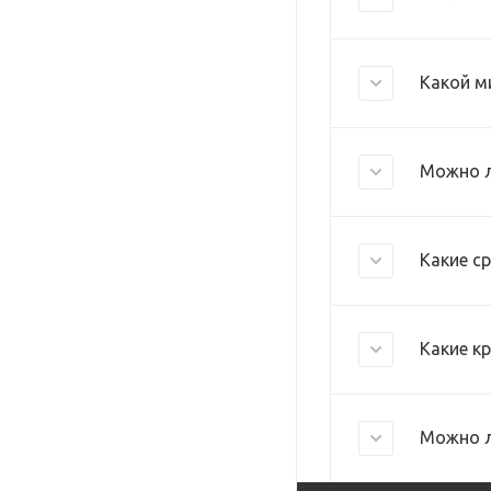
Какой м
Можно л
Какие с
Какие к
Можно л