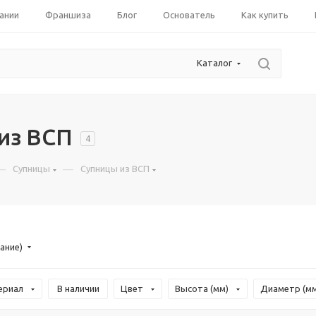
ании
Франшиза
Блог
Основатель
Как купить
Каталог
из ВСП
4
—
—
Супницы
Супницы из ВСП
ание)
ериал
В наличии
Цвет
Высота (мм)
Диаметр (мм