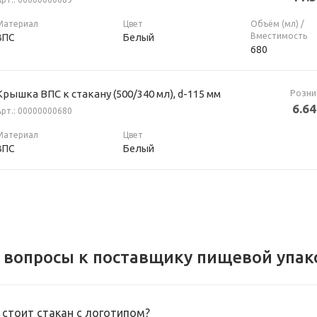
Материал
Цвет
Объём (мл) /
Вместимость
ВПС
Белый
680
Розни
Крышка ВПС к стакану (500/340 мл), d-115 мм
6.64
Арт.: 00000000680
Материал
Цвет
ВПС
Белый
 вопросы к поставщику пищевой упак
 стоит стакан с логотипом?