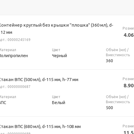
Контейнер круглый без крышки "плошка" (360 мл), d-
Розни
112 мм
4.06
Арт.: 00000245169
Материал
Цвет
Объём (мл) /
Вместимость
Полипропилен
Черный
360
Розни
Стакан ВПС (500 мл), d-115 мм, h-77 мм
8.90
Арт.: 00000000687
Материал
Цвет
Объём (мл) /
Вместимость
ВПС
Белый
500
Розни
Стакан ВПС (680 мл), d-115 мм, h-108 мм
11.
Арт.: 00000000689