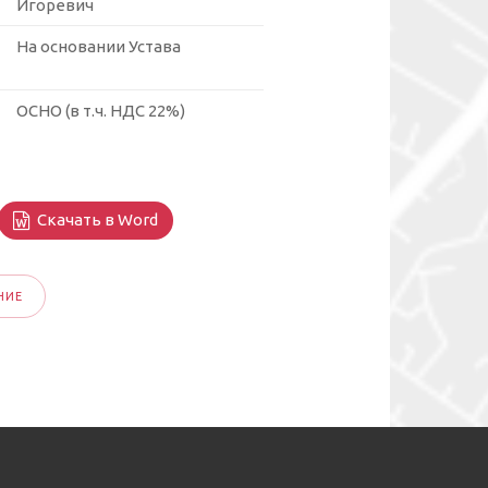
Игоревич
На основании Устава
ОСНО (в т.ч. НДС 22%)
Скачать в Word
НИЕ