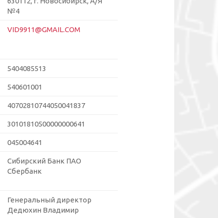
630112, г. Новосибирск, А/Я
№4
VID9911@GMAIL.COM
5404085513
540601001
40702810744050041837
30101810500000000641
045004641
Сибирский Банк ПАО
Сбербанк
Генеральный директор
Дедюхин Владимир