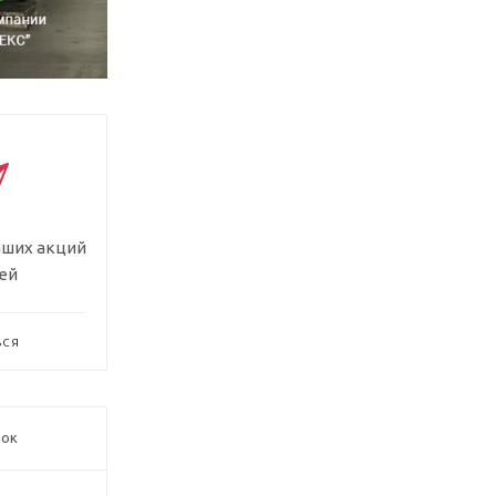
аших акций
ей
ЬСЯ
нок