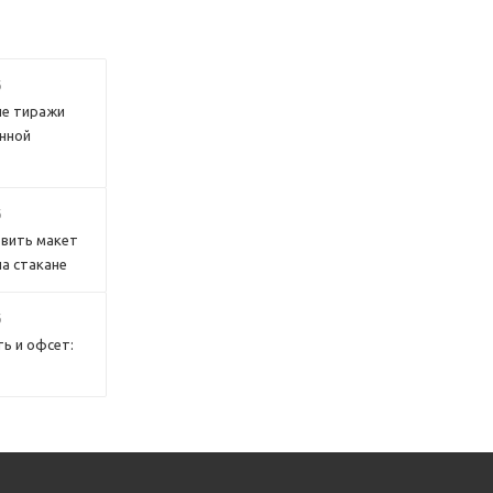
6
е тиражи
нной
6
овить макет
на стакане
6
ь и офсет: