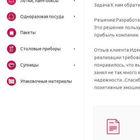
Лотки, ланч-боксы
Задача:К нам обрат
Одноразовая посуда
Решение:Разработал
Это решение пользу
Пакеты
прибыль компании.
Столовые приборы
Отзыв клиента:Идея
реализации требов
понравилось, что в
Супницы
занял не так много 
надежности...Спаси
Упаковочные материалы
позитивные эмоции 