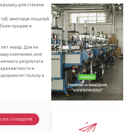
 крышку для стакана.
губ, имитируя поцелуй.
объем продаж и
лет назад. Для ее
вашу компанию, мне
онечного результата
в адекватности и
годприносит пользу и
САТЬ СООБЩЕНИЕ