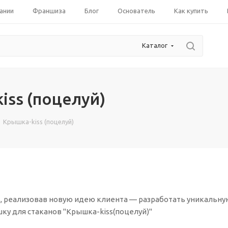
ании
Франшиза
Блог
Основатель
Как купить
Каталог
iss (поцелуй)
Крышка-kiss (поцелуй)
, реализовав новую идею клиента — разработать уникальну
у для стаканов "Крышка-kiss(поцелуй)"