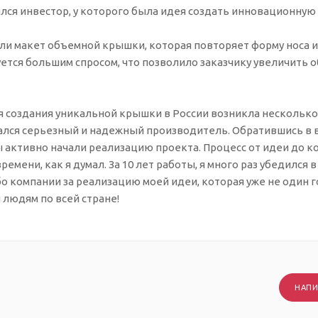
ился инвестор, у которого была идея создать инновационную
и макет объемной крышки, которая повторяет форму носа и 
ется большим спросом, что позволило заказчику увеличить 
 создания уникальной крышки в России возникла несколько 
ался серьезный и надежный производитель. Обратившись в 
ы активно начали реализацию проекта. Процесс от идеи до к
времени, как я думал. За 10 лет работы, я много раз убедился 
бо компании за реализацию моей идеи, которая уже не один 
людям по всей стране!
НАПИ