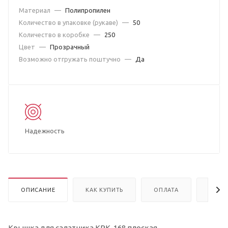
Материал
—
Полипропилен
Количество в упаковке (рукаве)
—
50
Количество в коробке
—
250
Цвет
—
Прозрачный
Возможно отгружать поштучно
—
Да
Надежность
ОПИСАНИЕ
КАК КУПИТЬ
ОПЛАТА
ДОСТ
Крышка для салатника КРК-168 плоская