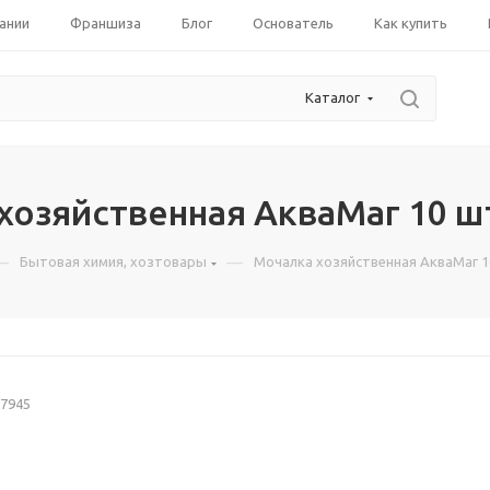
ании
Франшиза
Блог
Основатель
Как купить
Каталог
хозяйственная АкваМаг 10 ш
—
—
Бытовая химия, хозтовары
Мочалка хозяйственная АкваМаг 1
7945