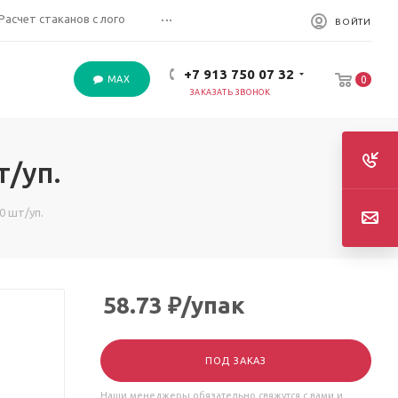
...
Расчет стаканов с лого
ВОЙТИ
+7 913 750 07 32
MAX
0
ЗАКАЗАТЬ ЗВОНОК
т/уп.
0 шт/уп.
58.73
₽
/упак
ПОД ЗАКАЗ
Наши менеджеры обязательно свяжутся с вами и