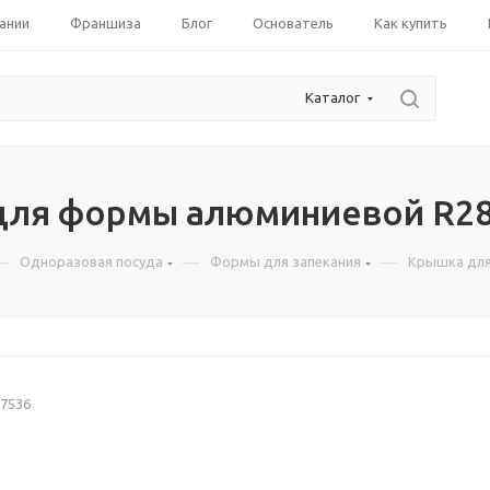
ании
Франшиза
Блог
Основатель
Как купить
Каталог
для формы алюминиевой R2
—
—
—
Одноразовая посуда
Формы для запекания
Крышка для
7536