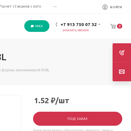
...
Расчет стаканов с лого
ВОЙТИ
+7 913 750 07 32
MAX
0
ЗАКАЗАТЬ ЗВОНОК
8L
 формы алюминиевой R28L
1.52
₽
/шт
ПОД ЗАКАЗ
Наши менеджеры обязательно свяжутся с вами и