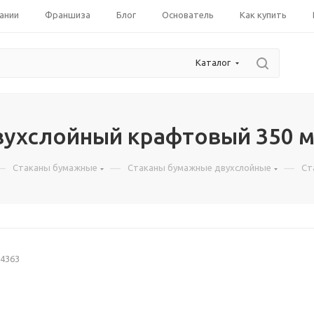
ании
Франшиза
Блог
Основатель
Как купить
Каталог
вухслойный крафтовый 350 
—
—
—
Стаканы бумажные
Стаканы бумажные двухслойные
Ст
4363