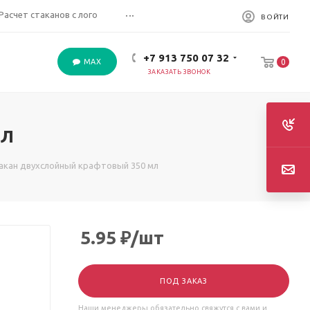
...
Расчет стаканов с лого
ВОЙТИ
+7 913 750 07 32
MAX
0
ЗАКАЗАТЬ ЗВОНОК
мл
акан двухслойный крафтовый 350 мл
5.95
₽
/шт
ПОД ЗАКАЗ
Наши менеджеры обязательно свяжутся с вами и