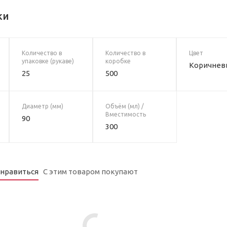
ки
Количество в
Количество в
Цвет
упаковке (рукаве)
коробке
Коричнев
25
500
Диаметр (мм)
Объём (мл) /
Вместимость
90
300
онравиться
С этим товаром покупают