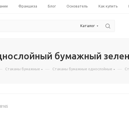
ании
Франшиза
Блог
Основатель
Как купить
Каталог
днослойный бумажный зеле
—
—
—
Стаканы бумажные
Стаканы бумажные однослойные
Ст
8165