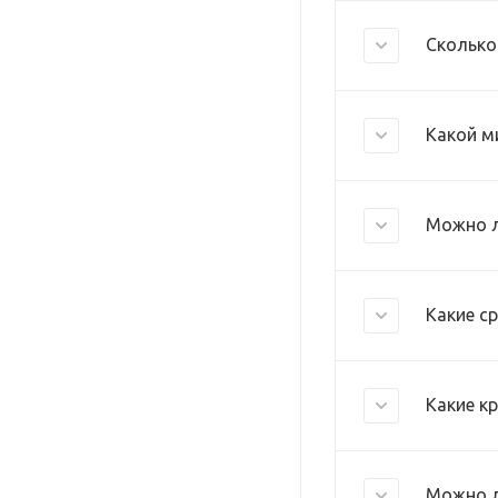
Сколько
Какой м
Можно л
Какие с
Какие к
Можно л