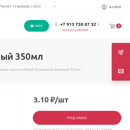
...
Расчет стаканов с лого
ВОЙТИ
+7 913 750 07 32
MAX
0
ЗАКАЗАТЬ ЗВОНОК
ный 350мл
акан однослойный бумажный зеленый 350мл
3.10
₽
/шт
ПОД ЗАКАЗ
Наши менеджеры обязательно свяжутся с вами и