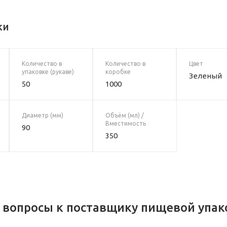
ки
Количество в
Количество в
Цвет
упаковке (рукаве)
коробке
Зеленый
50
1000
Диаметр (мм)
Объём (мл) /
Вместимость
90
350
 вопросы к поставщику пищевой упак