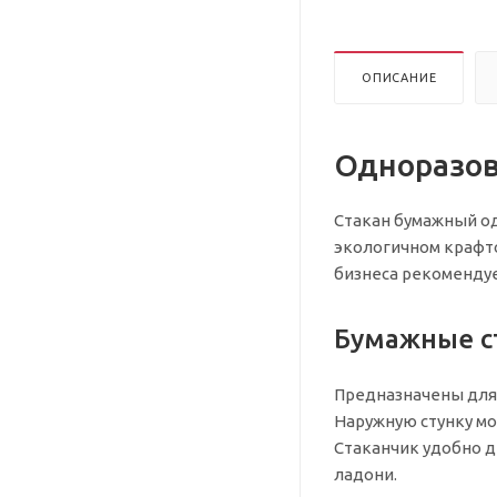
ОПИСАНИЕ
Одноразов
Стакан бумажный од
экологичном крафто
бизнеса рекоменду
Бумажные ст
Предназначены для
Наружную стунку мо
Стаканчик удобно де
ладони.