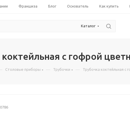
ании
Франшиза
Блог
Основатель
Как купить
Каталог
 коктейльная с гофрой цветн
—
—
—
Столовые приборы
Трубочки
Трубочка коктейльная с 
0786