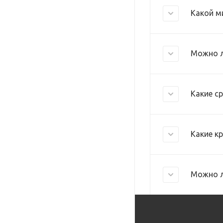
Какой м
Можно л
Какие с
Какие к
Можно л