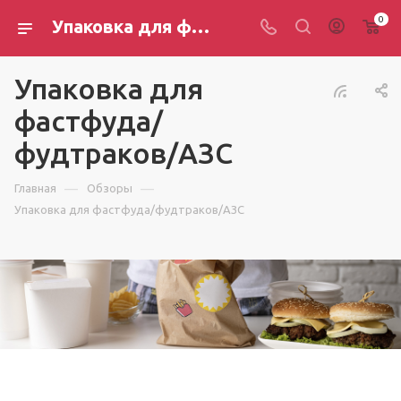
0
Упаковка для фастфуда/фудтраков/АЗС
Упаковка для
фастфуда/
фудтраков/АЗС
—
—
Главная
Обзоры
Упаковка для фастфуда/фудтраков/АЗС